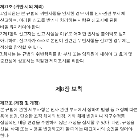
제
21
조
(
위반 시의 처리
)
1.임직원은 본 규범의 위반사항을
인지한 경우 이를 인사관련 부서에
신고하며
,
이러한 신고를 받거나 처리하는 사람은 신고자에 관한
비밀
유지하여야 한다
.
2.제
1
항의 신고자는 신고 사실을 이유로 어떠한 인사상 불이익도 받지
아니하며
,
신고자가
스스로 본인이 관련된 위반사항을 신고한 경우에는
정상을 참작할 수 있다
.
3.회사는 본 규범의 위반행위를
한 부서 또는 임직원에 대하여 그 효과 및
중요성에 상응하는 적절한 제재조치를 취한다
.
제
8
장 보칙
제
22
조
(
제정 및 개정
)
본 규범에 관한 세부사항은 인사 관련 부서에서 정하며 법령 등 개정에 따른
용어 변경
,
단순한 조직 체계의 변경
,
기타 체제 변경이나 자구수정등
실질적인 내용 변경을 수반하지 않은 개정을 실시할 수 있다
.
다만
,
규정을
신설
,
삭제 또는 내용을 변경하고자 할 때에는 대표이사의 승인을 얻어야
한다
.