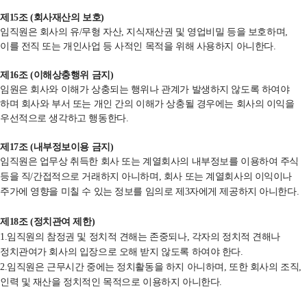
제
15
조
(
회사재산의 보호
)
임직원은 회사의 유
/
무형 자산
,
지식재산권 및 영업비밀 등을 보호하며
,
이를 전직 또는 개인사업 등 사적인 목적을 위해 사용하지 아니한다
.
제
16
조
(
이해상충행위 금지
)
임원은 회사와 이해가 상충되는 행위나 관계가 발생하지 않도록 하여야
하며 회사와 부서 또는 개인 간의 이해가 상충될 경우에는 회사의 이익을
우선적으로 생각하고 행동한다
.
제
17
조
(
내부정보이용 금지
)
임직원은 업무상 취득한 회사 또는 계열회사의 내부정보를 이용하여 주식
등을 직
/
간접적으로 거래하지 아니하며
,
회사 또는 계열회사의 이익이나
주가에 영향을 미칠 수 있는 정보를 임의로 제
3
자에게 제공하지 아니한다
.
제
18
조
(
정치관여 제한
)
1.임직원의 참정권 및 정치적
견해는 존중되나
,
각자의 정치적 견해나
정치관여가 회사의 입장으로 오해 받지 않도록 하여야 한다
.
2.임직원은 근무시간 중에는
정치활동을 하지 아니하며
,
또한 회사의 조직
,
인력 및 재산을
정치적인 목적으로 이용하지 아니한다
.