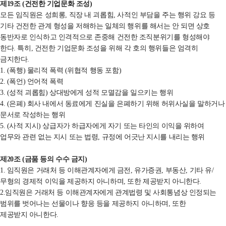
제
19
조
(
건전한 기업문화 조성
)
모든 임직원은 성희롱
,
직장 내 괴롭힘
,
사적인 부담을 주는 행위 강요 등
기타 건전한 관계 형성을 저해하는 일체의 행위를 해서는 안 되면 상호
동반자로 인식하고 인격적으로 존중해 건전한 조직분위기를 형성해야
한다
.
특히
,
건전한 기업문화 조성을 위해 각 호의 행위들은 엄격히
금지한다
.
1. (
폭행
)
물리적 폭력
(
위협적 행동
포함
)
2. (
폭언
)
언어적 폭력
3. (
성적 괴롭힘
)
상대방에게 성적 모멸감을 일으키는 행위
4. (
은폐
)
회사 내에서 동료에게 진실을 은폐하기 위해 허위사실을 말하거나
문서로
작성하는 행위
5. (
사적 지시
)
상급자가 하급자에게 자기 또는 타인의 이익을 위하여
업무와 관련
없는 지시 또는 법령
,
규정에 어긋난 지시를 내리는 행위
제
20
조
(
금품 등의 수수 금지
)
1. 임직원은 거래처 등 이해관계자에게
금전
,
유가증권
,
부동산
,
기타 유
/
무형의 경제적 이익을 제공하지 아니하며
,
또한
제공받지 아니한다
.
2.임직원은 거래처 등 이해관계자에게
관계법령 및 사회통념상 인정되는
범위를 벗어나는 선물이나 향응 등을 제공하지 아니하며
,
또한
제공받지
아니한다
.