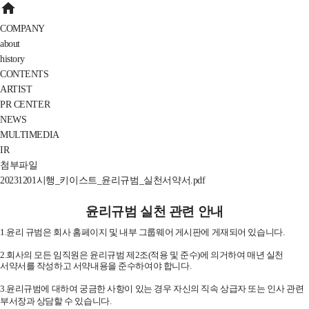
home
COMPANY
about
history
CONTENTS
ARTIST
PR CENTER
NEWS
MULTIMEDIA
IR
첨부파일
20231201시행_키이스트_윤리규범_실천서약서.pdf
윤리규범 실천 관련 안내
1.
윤리 규범은 회사 홈페이지 및 내부 그룹웨어 게시판에 게재되어 있습니다
.
2.
회사의 모든 임직원은 윤리규범 제
2
조
(
적용
및 준수
)
에 의거하여 매년 실천
서약서를 작성하고 서약내용을 준수하여야 합니다
.
3.
윤리규범에 대하여 궁금한 사항이 있는 경우 자신의 직속 상급자 또는 인사 관련
부서장과 상담할 수 있습니다
.