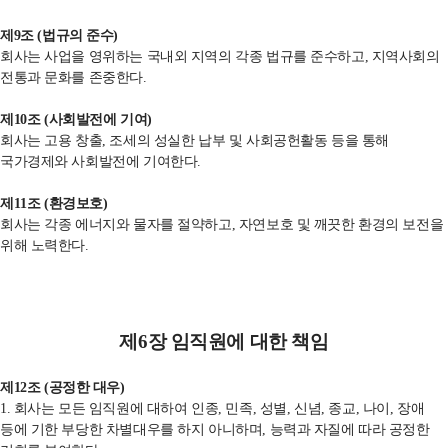
제
9
조
(
법규의 준수
)
회사는 사업을 영위하는 국내외 지역의 각종 법규를 준수하고
,
지역사회의
전통과 문화를 존중한다
.
제
10
조
(
사회발전에 기여
)
회사는 고용 창출
,
조세의 성실한 납부 및 사회공헌활동 등을 통해
국가경제와 사회발전에 기여한다
.
제
11
조
(
환경보호
)
회사는 각종 에너지와 물자를 절약하고
,
자연보호 및 깨끗한 환경의 보전을
위해 노력한다
.
제6
장 임직원에 대한 책임
제
12
조
(
공정한 대우
)
1. 회사는 모든 임직원에 대하여
인종
,
민족
,
성별
,
신념
,
종교
,
나이
,
장애
등에
기한 부당한 차별대우를 하지 아니하며, 능력과 자질에 따라 공정한