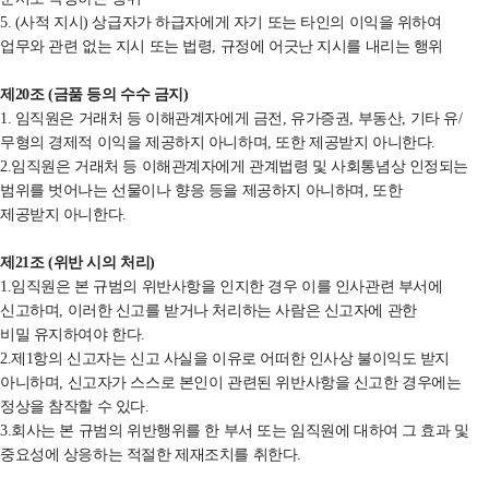
5. (
사적 지시
)
상급자가 하급자에게 자기 또는 타인의 이익을 위하여
업무와 관련
없는 지시 또는 법령
,
규정에 어긋난 지시를 내리는 행위
제
20
조
(
금품 등의 수수 금지
)
1. 임직원은 거래처 등 이해관계자에게
금전
,
유가증권
,
부동산
,
기타 유
/
무형의 경제적 이익을 제공하지 아니하며
,
또한
제공받지 아니한다
.
2.임직원은 거래처 등 이해관계자에게
관계법령 및 사회통념상 인정되는
범위를 벗어나는 선물이나 향응 등을 제공하지 아니하며
,
또한
제공받지
아니한다
.
제
21
조
(
위반 시의 처리
)
1.임직원은 본 규범의 위반사항을
인지한 경우 이를 인사관련 부서에
신고하며
,
이러한 신고를 받거나 처리하는 사람은 신고자에 관한
비밀
유지하여야 한다
.
2.제
1
항의 신고자는 신고 사실을 이유로 어떠한 인사상 불이익도 받지
아니하며
,
신고자가
스스로 본인이 관련된 위반사항을 신고한 경우에는
정상을 참작할 수 있다
.
3.회사는 본 규범의 위반행위를
한 부서 또는 임직원에 대하여 그 효과 및
중요성에 상응하는 적절한 제재조치를 취한다
.