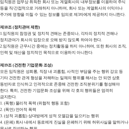
임직원은 업무상 취득한 회사 또는 계열회사의 내부정보를 이용하여 주식
등을 직
/
간접적으로 거래하지 아니하며
,
회사 또는 계열회사의 이익이나
주가에 영향을 미칠 수 있는 정보를 임의로 제
3
자에게 제공하지 아니한다
.
제
18
조
(
정치관여 제한
)
1.임직원의 참정권 및 정치적
견해는 존중되나
,
각자의 정치적 견해나
정치관여가 회사의 입장으로 오해 받지 않도록 하여야 한다
.
2.임직원은 근무시간 중에는
정치활동을 하지 아니하며
,
또한 회사의 조직
,
인력 및 재산을
정치적인 목적으로 이용하지 아니한다
.
제
19
조
(
건전한 기업문화 조성
)
모든 임직원은 성희롱
,
직장 내 괴롭힘
,
사적인 부담을 주는 행위 강요 등
기타 건전한 관계 형성을 저해하는 일체의 행위를 해서는 안 되면 상호
동반자로 인식하고 인격적으로 존중해 건전한 조직분위기를 형성해야
한다
.
특히
,
건전한 기업문화 조성을 위해 각 호의 행위들은 엄격히
금지한다
.
1. (
폭행
)
물리적 폭력
(
위협적 행동
포함
)
2. (
폭언
)
언어적 폭력
3. (
성적 괴롭힘
)
상대방에게 성적 모멸감을 일으키는 행위
4. (
은폐
)
회사 내에서 동료에게 진실을 은폐하기 위해 허위사실을 말하거나
문서로
작성하는 행위