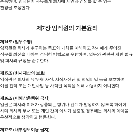
존중하며
,
임직원이 자유롭게 회사에 제안과 건의를 할 수 있는
환경을
조성한다
.
제
7
장 임직원의 기본윤리
제
14
조
(
업무수행
)
임직원은 회사가 추구하는 목표와 가치를 이해하고 각자에게 주어진
직무를 최선을 다하여 정당한 방법으로 수행하며
,
업무와 관련된 제반 법규
및 회사의 규정을 준수한다
.
제
15
조
(
회사재산의 보호
)
임직원은 회사의 유
/
무형 자산
,
지식재산권 및 영업비밀 등을 보호하며
,
이를 전직 또는 개인사업 등 사적인 목적을 위해 사용하지 아니한다
.
제
16
조
(
이해상충행위 금지
)
임원은 회사와 이해가 상충되는 행위나 관계가 발생하지 않도록 하여야
하며 회사와 부서 또는 개인 간의 이해가 상충될 경우에는 회사의 이익을
우선적으로 생각하고 행동한다
.
제
17
조
(
내부정보이용 금지
)