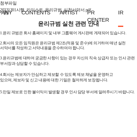
첨부파일
20231201시행_키이스트_윤리규범_실천서약서.pdf
PANY
CONTENTS
ARTIST
PR
IR
CENTER
윤리규범 실천 관련 안내
1.
윤리 규범은 회사 홈페이지 및 내부 그룹웨어 게시판에 게재되어 있습니다
.
2.
회사의 모든 임직원은 윤리규범 제
2
조
(
적용
및 준수
)
에 의거하여 매년 실천
서약서를 작성하고 서약내용을 준수하여야 합니다
.
3.
윤리규범에 대하여 궁금한 사항이 있는 경우 자신의 직속 상급자 또는 인사 관련
부서장과 상담할 수 있습니다
.
4.
회사는 제보자가 안심하고 제보할 수 있도록 제보 채널을 운영하고
있으며
,
제보자
및 신고 내용에 대한 기밀은 철저하게 보장됩니다
.
5.
만일 제보로 인한 불이익이 발생할 경우 인사 담당 부서에 알려주시기 바랍니다
.