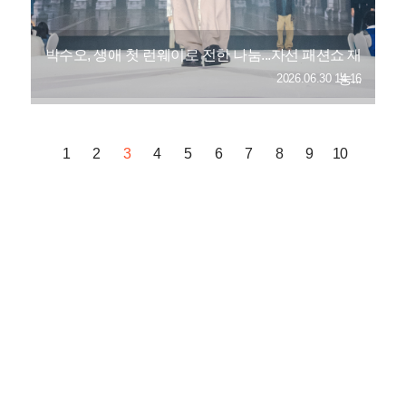
박수오, 생애 첫 런웨이로 전한 나눔...자선 패션쇼 재
능...
2026.06.30 14:16
1
2
3
4
5
6
7
8
9
10