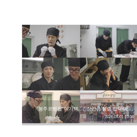
'봉주르빵집' 이기택, "긴장만큼 설렘 컸다&qu...
2026.07.01 10:04