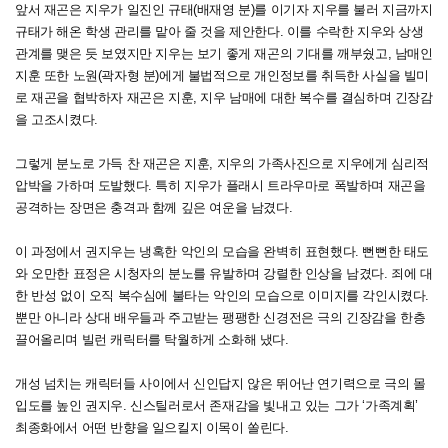
앞서 재곤은 지우가 일진인 규태(배재영 분)를 이기자 지우를 불러 지금까지
규태가 해온 학생 관리를 맡아 줄 것을 제안한다. 이를 수락한 지우와 상생
관계를 맺은 듯 보였지만 지우는 보기 좋게 재곤의 기대를 깨부쉈고, 남매인
지훈 또한 노원(곽자형 분)에게 불법적으로 개인정보를 취득한 사실을 빌미
로 재곤을 협박하자 재곤은 지훈, 지우 남매에 대한 복수를 결심하며 긴장감
을 고조시켰다.
그렇게 분노로 가득 찬 재곤은 지훈, 지우의 가족사진으로 지우에게 심리적
압박을 가하며 도발했다. 특히 지우가 플래시 트라우마로 폭발하며 재곤을
공격하는 장면은 충격과 함께 깊은 여운을 남겼다.
이 과정에서 권지우는 냉혹한 악인의 모습을 완벽히 표현했다. 뻔뻔한 태도
와 오만한 표정은 시청자의 분노를 유발하며 강렬한 인상을 남겼다. 죄에 대
한 반성 없이 오직 복수심에 불타는 악인의 모습으로 이미지를 각인시켰다.
뿐만 아니라 상대 배우들과 주고받는 팽팽한 신경전은 극의 긴장감을 한층
끌어올리며 빌런 캐릭터를 탁월하게 소화해 냈다.
개성 넘치는 캐릭터들 사이에서 신인답지 않은 뛰어난 연기력으로 극의 몰
입도를 높인 권지우. 신스틸러로서 존재감을 빛내고 있는 그가 ‘가족계획’
최종화에서 어떤 반향을 일으킬지 이목이 쏠린다.