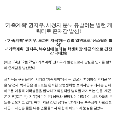
'가족계획' 권지우, 시청자 분노 유발하는 빌런 캐
릭터로 존재감 발산!
-
'가족계획' 권지우, 도파민 자극하는 강렬 열연으로 '신스틸러 활
약'
-
'가족계획' 권지우, 복수심에 불타는 학생회장 재곤 역으로 긴장
감 극대화!
(배포: 24년 12월 27일) ‘가족계획’ 권지우가 빌런으로서 강렬한 연기를 펼치
며 존재감을 발산했다.
권지우는 쿠팡플레이 시리즈 ‘가족계획’에서 두 얼굴의 학생회장 박재곤 역
을 맡았다. 박재곤은 겉으로는 완벽한 모범생처럼 보이지만 뒤에서는 딥페
이크를 이용해 여학생들을 협박하고 악질적인 범죄를 저지르는 인물. 재곤
은 지훈(로몬 분), 지우(이수현 분) 남매와 끊임없이 대립하며 시청자들의 분
노를 일으키고 있다. 특히, 지난 20일 공개된 5회에서는 복수심에 사로잡힌
재곤이 자신은 물론 다른 인물들까지 위험에 빠뜨리며 눈길을 끌었다.