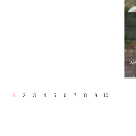
'사
1
2
3
4
5
6
7
8
9
10