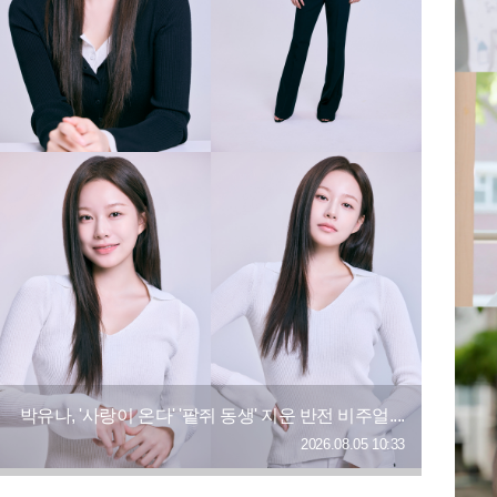
박유나, '사랑이 온다' '팥쥐 동생' 지운 반전 비주얼....
2026.08.05 10:33